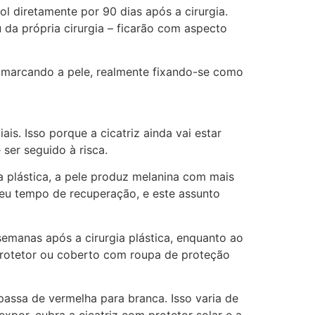
l diretamente por 90 dias após a cirurgia.
 da própria cirurgia – ficarão com aspecto
 marcando a pele, realmente fixando-se como
ais. Isso porque a cicatriz ainda vai estar
 ser seguido à risca.
a plástica, a pele produz melanina com mais
eu tempo de recuperação, e este assunto
semanas após a cirurgia plástica, enquanto ao
protetor ou coberto com roupa de proteção
passa de vermelha para branca. Isso varia de
xpor, cubra a cicatriz com protetor solar e a