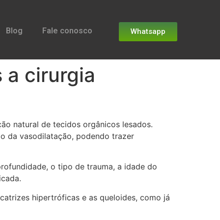
Blog
Fale conosco
Whatsapp
 a cirurgia
ão natural de tecidos orgânicos lesados.
ção da vasodilatação, podendo trazer
profundidade, o tipo de trauma, a idade do
icada.
trizes hipertróficas e as queloides, como já