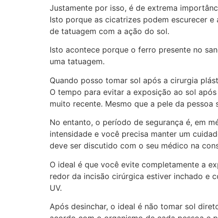
Justamente por isso, é de extrema importânc
Isto porque as cicatrizes podem escurecer e
de tatuagem com a ação do sol.
Isto acontece porque o ferro presente no s
uma tatuagem.
Quando posso tomar sol após a cirurgia plás
O tempo para evitar a exposição ao sol após a
muito recente. Mesmo que a pele da pessoa sej
No entanto, o período de segurança é, em méd
intensidade e você precisa manter um cuida
deve ser discutido com o seu médico na cons
O ideal é que você evite completamente a exp
redor da incisão cirúrgica estiver inchado
UV.
Após desinchar, o ideal é não tomar sol dire
acordo com o organismo de cada pessoa e pode