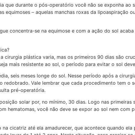
ia que durante o pós-operatório você não se exponha ao so
 as equimoses – aquelas manchas roxas da lipoaspiração ou
angue concentra-se na equimose e com a ação do sol acaba
tica?
 cirurgia plástica varia, mas os primeiros 90 dias são cruci
a mais resistente ao sol, o período para evitar o sol deve
ia, seis meses longe do sol. Nesse período após a cirurgi
do redobrado. Vale lembrar que cada procedimento tem o s
ulta pré-operatória.
osição solar por, no mínimo, 30 dias. Logo nas primeiras 
 e com hematomas, você não deve se expor ao sol nem com 
to na cicatriz até ela amadurecer, que acontece quando ela 
 levar de 1 até 2 anos. Nesta situação, caso precise se e