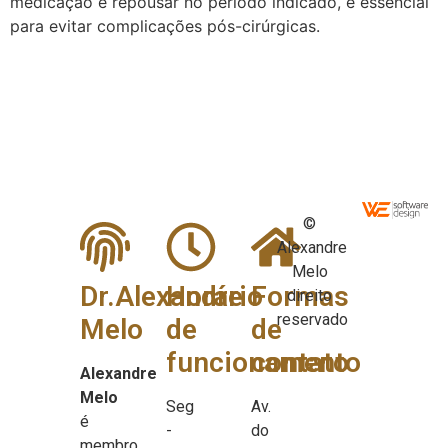
medicação e repousar no período indicado, é essencial
para evitar complicações pós-cirúrgicas.
©
Alexandre
Melo
Dr.Alexandre
Horário
Formas
direito
reservado
Melo
de
de
funcionamento
contato
Alexandre
Melo
Seg
Av.
é
-
do
membro