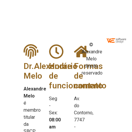
©
Alexandre
Melo
Dr.Alexandre
Horário
Formas
direito
reservado
Melo
de
de
funcionamento
contato
Alexandre
Melo
Seg
Av.
é
-
do
membro
Sex:
Contorno,
titular
08:00
7747
da
am
-
SBCP,