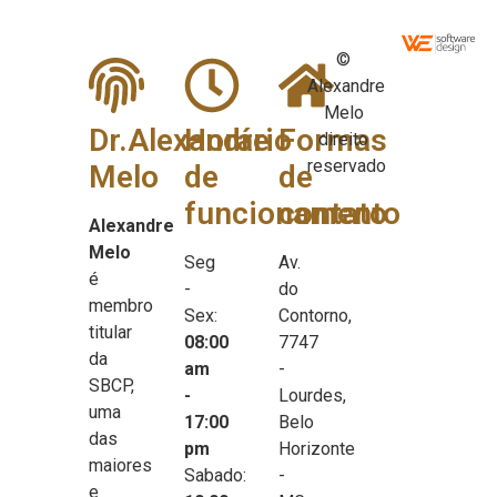
©
Alexandre
Melo
Dr.Alexandre
Horário
Formas
direito
reservado
Melo
de
de
funcionamento
contato
Alexandre
Melo
Seg
Av.
é
-
do
membro
Sex:
Contorno,
titular
08:00
7747
da
am
-
SBCP,
-
Lourdes,
uma
17:00
Belo
das
pm
Horizonte
maiores
Sabado:
-
e