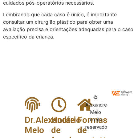
cuidados pós-operatórios necessários.
Lembrando que cada caso é único, é importante
consultar um cirurgião plástico para obter uma
avaliação precisa e orientações adequadas para o caso
específico da criança.
©
Alexandre
Melo
Dr.Alexandre
Horário
Formas
direito
reservado
Melo
de
de