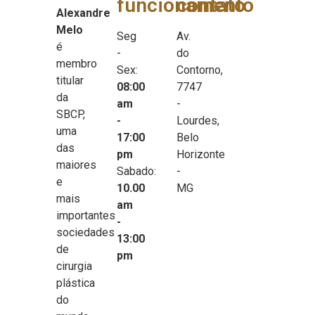
funcionamento
contato
Alexandre
Melo
Seg
Av.
é
-
do
membro
Sex:
Contorno,
titular
08:00
7747
da
am
-
SBCP,
-
Lourdes,
uma
17:00
Belo
das
pm
Horizonte
maiores
Sabado:
-
e
10.00
MG
mais
am
importantes
-
sociedades
13:00
de
pm
cirurgia
plástica
do