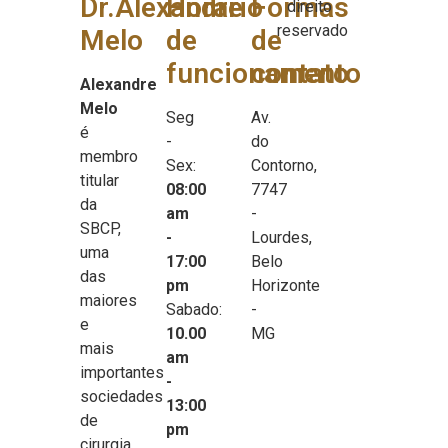
Dr.Alexandre
Horário
Formas
direito
reservado
Melo
de
de
funcionamento
contato
Alexandre
Melo
Seg
Av.
é
-
do
membro
Sex:
Contorno,
titular
08:00
7747
da
am
-
SBCP,
-
Lourdes,
uma
17:00
Belo
das
pm
Horizonte
maiores
Sabado:
-
e
10.00
MG
mais
am
importantes
-
sociedades
13:00
de
pm
cirurgia