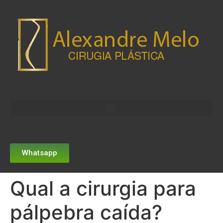
Whatsapp
Qual a cirurgia para
pálpebra caída?