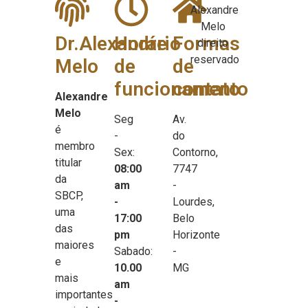
Alexandre
Melo
Dr.Alexandre
Horário
Formas
direito
reservado
Melo
de
de
funcionamento
contato
Alexandre
Melo
Seg
Av.
é
-
do
membro
Sex:
Contorno,
titular
08:00
7747
da
am
-
SBCP,
-
Lourdes,
uma
17:00
Belo
das
pm
Horizonte
maiores
Sabado:
-
e
10.00
MG
mais
am
importantes
-