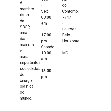
é
-
do
membro
Sex:
Contorno,
titular
08:00
7747
da
am
-
SBCP,
-
Lourdes,
uma
17:00
Belo
das
pm
Horizonte
maiores
Sabado:
-
e
10.00
MG
mais
am
importantes
-
sociedades
13:00
de
pm
cirurgia
plástica
do
mundo.