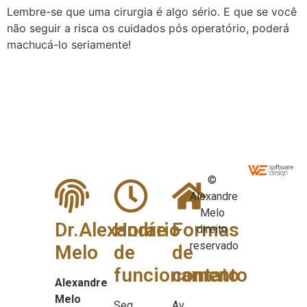
Lembre-se que uma cirurgia é algo sério. E que se você
não seguir a risca os cuidados pós operatório, poderá
machucá-lo seriamente!
©
Alexandre
Melo
Dr.Alexandre
Horário
Formas
direito
reservado
Melo
de
de
funcionamento
contato
Alexandre
Melo
Seg
Av.