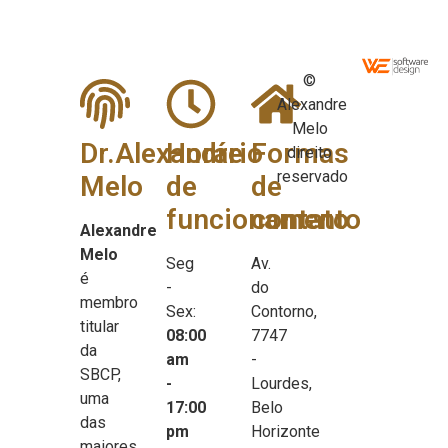
©
Alexandre
Melo
Dr.Alexandre
Horário
Formas
direito
reservado
Melo
de
de
funcionamento
contato
Alexandre
Melo
Seg
Av.
é
-
do
membro
Sex:
Contorno,
titular
08:00
7747
da
am
-
SBCP,
-
Lourdes,
uma
17:00
Belo
das
pm
Horizonte
maiores