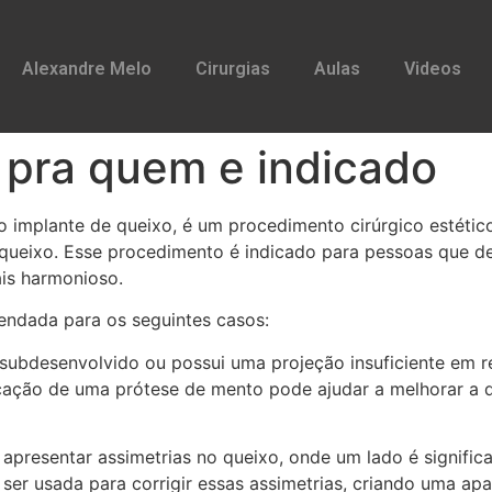
Alexandre Melo
Cirurgias
Aulas
Videos
 pra quem e indicado
implante de queixo, é um procedimento cirúrgico estétic
o queixo. Esse procedimento é indicado para pessoas que d
ais harmonioso.
ndada para os seguintes casos:
subdesenvolvido ou possui uma projeção insuficiente em rel
ocação de uma prótese de mento pode ajudar a melhorar a d
presentar assimetrias no queixo, onde um lado é signific
r usada para corrigir essas assimetrias, criando uma apar