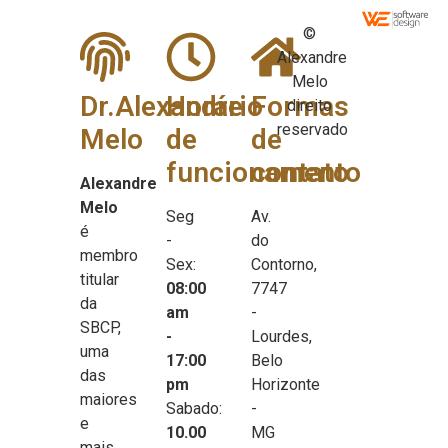
©
Alexandre
Melo
Dr.Alexandre
Horário
Formas
direito
reservado
Melo
de
de
funcionamento
contato
Alexandre
Melo
Seg
Av.
é
-
do
membro
Sex:
Contorno,
titular
08:00
7747
da
am
-
SBCP,
-
Lourdes,
uma
17:00
Belo
das
pm
Horizonte
maiores
Sabado:
-
e
10.00
MG
mais