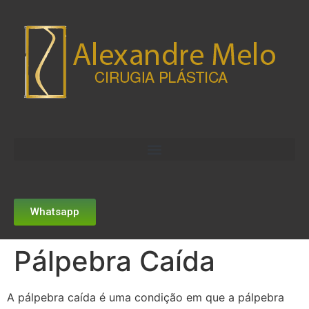
Whatsapp
Pálpebra Caída
A pálpebra caída é uma condição em que a pálpebra