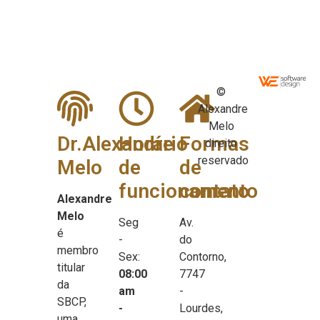
©
Alexandre
Melo
Dr.Alexandre
Horário
Formas
direito
reservado
Melo
de
de
funcionamento
contato
Alexandre
Melo
Seg
Av.
é
-
do
membro
Sex:
Contorno,
titular
08:00
7747
da
am
-
SBCP,
-
Lourdes,
uma