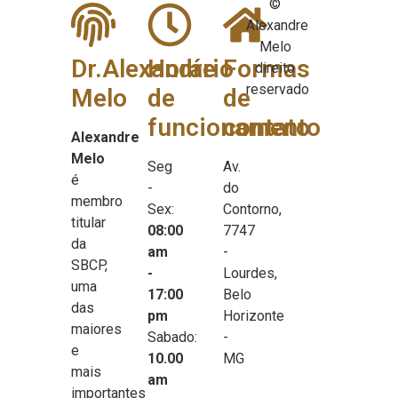
©
Alexandre
Melo
Dr.Alexandre
Horário
Formas
direito
reservado
Melo
de
de
funcionamento
contato
Alexandre
Melo
Seg
Av.
é
-
do
membro
Sex:
Contorno,
titular
08:00
7747
da
am
-
SBCP,
-
Lourdes,
uma
17:00
Belo
das
pm
Horizonte
maiores
Sabado:
-
e
10.00
MG
mais
am
importantes