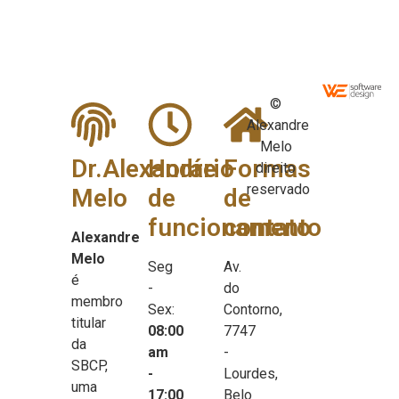
©
Alexandre
Melo
Dr.Alexandre
Horário
Formas
direito
reservado
Melo
de
de
funcionamento
contato
Alexandre
Melo
Seg
Av.
é
-
do
membro
Sex:
Contorno,
titular
08:00
7747
da
am
-
SBCP,
-
Lourdes,
uma
17:00
Belo