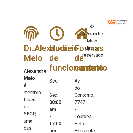
©
Alexandre
Melo
Dr.Alexandre
Horário
Formas
direito
reservado
Melo
de
de
funcionamento
contato
Alexandre
Melo
Seg
Av.
é
-
do
membro
Sex:
Contorno,
titular
08:00
7747
da
am
-
SBCP,
-
Lourdes,
uma
17:00
Belo
das
pm
Horizonte