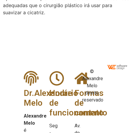
adequadas que o cirurgião plástico irá usar para
suavizar a cicatriz.
©
Alexandre
Melo
Dr.Alexandre
Horário
Formas
direito
reservado
Melo
de
de
funcionamento
contato
Alexandre
Melo
Seg
Av.
é
-
do