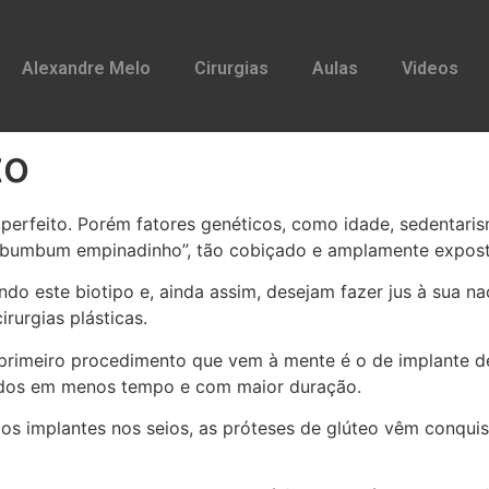
Alexandre Melo
Cirurgias
Aulas
Videos
to
erfeito. Porém fatores genéticos, como idade, sedentaris
o “bumbum empinadinho”, tão cobiçado e amplamente expos
 este biotipo e, ainda assim, desejam fazer jus à sua na
rurgias plásticas.
 primeiro procedimento que vem à mente é o de implante de
tados em menos tempo e com maior duração.
s implantes nos seios, as próteses de glúteo vêm conqui