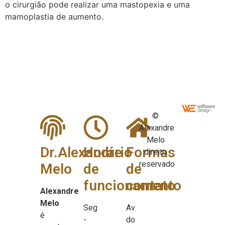
o cirurgião pode realizar uma mastopexia e uma
mamoplastia de aumento.
©
Alexandre
Melo
Dr.Alexandre
Horário
Formas
direito
reservado
Melo
de
de
funcionamento
contato
Alexandre
Melo
Seg
Av.
é
-
do