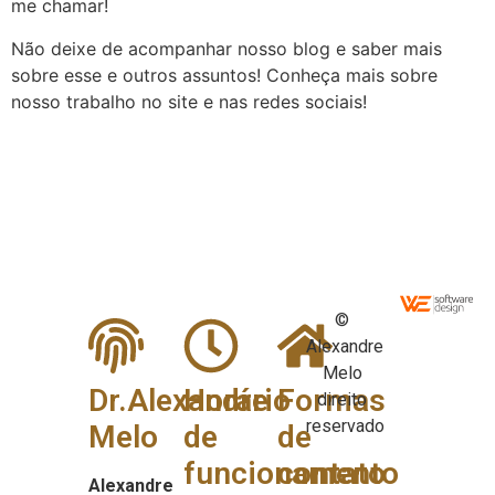
me chamar!
Não deixe de acompanhar nosso blog e saber mais
sobre esse e outros assuntos! Conheça mais sobre
nosso trabalho no site e nas redes sociais!
©
Alexandre
Melo
Dr.Alexandre
Horário
Formas
direito
reservado
Melo
de
de
funcionamento
contato
Alexandre