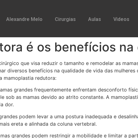
Alexandre Melo
Cirurgias
Aulas
Videos
ora é os benefícios na
irúrgico que visa reduzir o tamanho e remodelar as mama
onar diversos benefícios na qualidade de vida das mulher
da mamoplastia redutora:
mamas grandes frequentemente enfrentam desconforto físico
e sob as mamas devido ao atrito constante. A mamoplastia
a dor.
grandes podem levar a uma postura inadequada e desali
ais ereta e alinhada da coluna vertebral.
mas grandes podem restringir a mobilidade e limitar a part