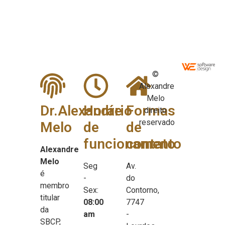
©
Alexandre
Melo
Dr.Alexandre
Horário
Formas
direito
reservado
Melo
de
de
funcionamento
contato
Alexandre
Melo
Seg
Av.
é
-
do
membro
Sex:
Contorno,
titular
08:00
7747
da
am
-
SBCP,