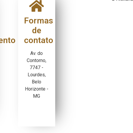
Formas
de
ento
contato
Av. do
Contorno,
7747 -
Lourdes,
Belo
Horizonte -
MG