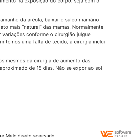
gimento na exposição do corpo, seja com o
 tamanho da aréola, baixar o sulco mamário
rmato mais “natural” das mamas. Normalmente,
r variações conforme o cirurgião julgue
emos uma falta de tecido, a cirurgia inclui
os mesmos da cirurgia de aumento das
aproximado de 15 dias. Não se expor ao sol
re Melo direito reservado