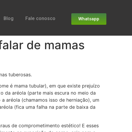
Blog
Fale conosco
Whatsapp
 falar de mamas
mas tuberosas.
ome é mama tubular), em que existe prejuízo
o da aréola (parte mais escura no meio da
a aréola (chamamos isso de herniação), um
réola (fica uma falha na parte de baixa da
 graus de comprometimento estético! E esses