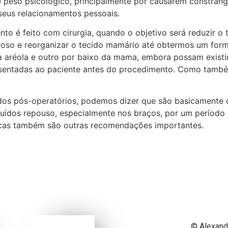
 peso psicológico, principalmente por causarem constran
 seus relacionamentos pessoais.
to é feito com cirurgia, quando o objetivo será reduzir o
ibroso e reorganizar o tecido mamário até obtermos um fo
 da aréola e outro por baixo da mama, embora possam existi
entadas ao paciente antes do procedimento. Como também t
dos pós-operatórios, podemos dizer que são basicamente 
uídos repouso, especialmente nos braços, por um período 
ísicas também são outras recomendações importantes.
© Alexand