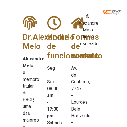
©
Alexandre
Melo
Dr.Alexandre
Horário
Formas
direito
reservado
Melo
de
de
funcionamento
contato
Alexandre
Melo
Seg
Av.
é
-
do
membro
Sex:
Contorno,
titular
08:00
7747
da
am
-
SBCP,
-
Lourdes,
uma
17:00
Belo
das
pm
Horizonte
maiores
Sabado:
-
e