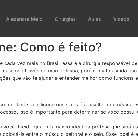
Alexandre Melo
Cirurgias
Aulas
Videos
one: Como é feito?
ce cada vez mais no Brasil, essa é a cirurgia responsável 
r os seios através da mamoplastia, porém muitas ainda não
ções que vão te ajudar a entender melhor como funciona e 
um implante de silicone nos seios é consultar um médico e
rocesso. Isso é importante para determinar se você possui 
ocê decidir qual o tamanho ideal da prótese que será us
colocá-la entre o músculo peitoral e o seio. Esse local é 