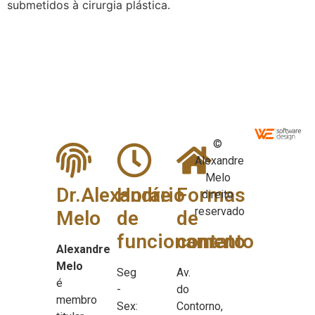
submetidos à cirurgia plástica.
©
Alexandre
Melo
Dr.Alexandre
Horário
Formas
direito
reservado
Melo
de
de
funcionamento
contato
Alexandre
Melo
Seg
Av.
é
-
do
membro
Sex:
Contorno,