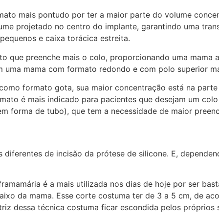
mato mais pontudo por ter a maior parte do volume concen
olume projetado no centro do implante, garantindo uma tra
pequenos e caixa torácica estreita.
to que preenche mais o colo, proporcionando uma mama arr
jam uma mama com formato redondo e com polo superior m
omo formato gota, sua maior concentração está na parte d
mato é mais indicado para pacientes que desejam um colo
 forma de tubo), que tem a necessidade de maior preench
diferentes de incisão da prótese de silicone. E, dependend
framamária é a mais utilizada nos dias de hoje por ser bast
abaixo da mama. Esse corte costuma ter de 3 a 5 cm, de ac
triz dessa técnica costuma ficar escondida pelos próprios s