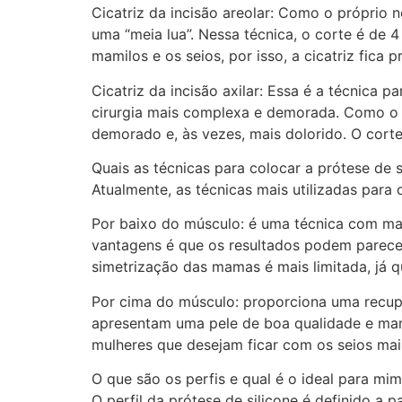
Cicatriz da incisão areolar: Como o próprio 
uma “meia lua”. Nessa técnica, o corte é de 4
mamilos e os seios, por isso, a cicatriz fica 
Cicatriz da incisão axilar: Essa é a técnica 
cirurgia mais complexa e demorada. Como o mé
demorado e, às vezes, mais dolorido. O cort
Quais as técnicas para colocar a prótese de s
Atualmente, as técnicas mais utilizadas para
Por baixo do músculo: é uma técnica com mais
vantagens é que os resultados podem parece
simetrização das mamas é mais limitada, já 
Por cima do músculo: proporciona uma recupe
apresentam uma pele de boa qualidade e mam
mulheres que desejam ficar com os seios mai
O que são os perfis e qual é o ideal para mi
O perfil da prótese de silicone é definido a p