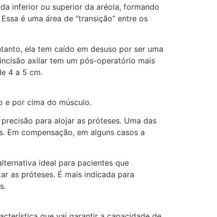
da inferior ou superior da aréola, formando
. Essa é uma área de “transição” entre os
 entanto, ela tem caído em desuso por ser uma
incisão axilar tem um pós-operatório mais
de 4 a 5 cm.
lo e por cima do músculo.
 precisão para alojar as próteses. Uma das
as. Em compensação, em alguns casos a
ternativa ideal para pacientes que
r as próteses. É mais indicada para
s.
racterística que vai garantir a capacidade de