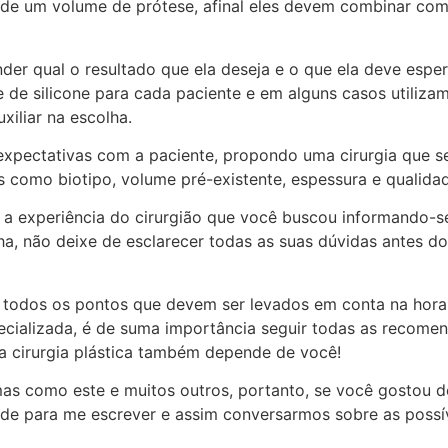
e um volume de prótese, afinal eles devem combinar com s
der qual o resultado que ela deseja e o que ela deve esper
e de silicone para cada paciente e em alguns casos utiliza
uxiliar na escolha.
expectativas com a paciente, propondo uma cirurgia que se
omo biotipo, volume pré-existente, espessura e qualidade 
a experiência do cirurgião que você buscou informando-se
ha, não deixe de esclarecer todas as suas dúvidas antes d
s todos os pontos que devem ser levados em conta na hora 
specializada, é de suma importância seguir todas as recom
a cirurgia plástica também depende de você!
 como este e muitos outros, portanto, se você gostou des
de para me escrever e assim conversarmos sobre as possív