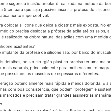
nome sugere, a incisão areolar é realizada na metade da bor
 a 5 cm para que seja possível inserir a prótese de silicone
praticamente imperceptível.
para colocar silicone que deixa a cicatriz mais exposta. No
dico precisa deslocar a prótese da axila até os seios, a 
e é realizado na dobra natural das axilas com uma medida 
ilicone existentes?
 o implante da prótese de silicone são: por baixo do múscu
 detalhes, pois o cirurgião plástico precisa ter uma maior
r mais naturais, principalmente para mulheres muito magr
que possuímos os músculos de espessuras diferentes.
ração potencialmente mais rápida e menos dolorida. É a al
as com boa consistência, que podem “proteger” e sustenta
s marcados e precisam tratar grandes assimetrias mamária
m?
artir de sua altura em relação à base. Portanto, esta é a ca