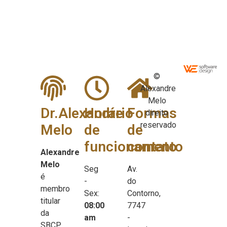
©
Alexandre
Melo
Dr.Alexandre
Horário
Formas
direito
reservado
Melo
de
de
funcionamento
contato
Alexandre
Melo
Seg
Av.
é
-
do
membro
Sex:
Contorno,
titular
08:00
7747
da
am
-
SBCP,