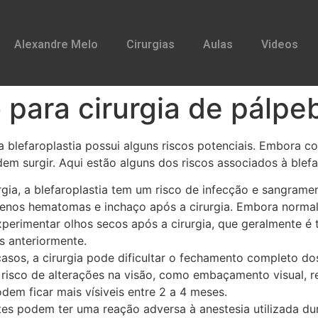
Alexandre Melo
Cirurgias
Aulas
Videos
 para cirurgia de pálpe
 blefaroplastia possui alguns riscos potenciais. Embora c
em surgir. Aqui estão alguns dos riscos associados à blefa
gia, a blefaroplastia tem um risco de infecção e sangrame
enos hematomas e inchaço após a cirurgia. Embora norma
perimentar olhos secos após a cirurgia, que geralmente é 
s anteriormente.
asos, a cirurgia pode dificultar o fechamento completo dos
 risco de alterações na visão, como embaçamento visual, re
odem ficar mais vísiveis entre 2 a 4 meses.
tes podem ter uma reação adversa à anestesia utilizada du