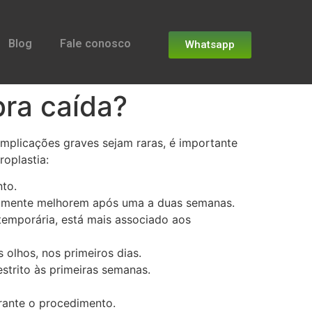
Blog
Fale conosco
Whatsapp
bra caída?
omplicações graves sejam raras, é importante
roplastia:
nto.
lmente melhorem após uma a duas semanas.
temporária, está mais associado aos
 olhos, nos primeiros dias.
strito às primeiras semanas.
rante o procedimento.