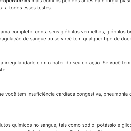
-operatórios
mais comuns pedidos antes da cirurgia plásti
a a todos esses testes.
ma completo, conta seus glóbulos vermelhos, glóbulos br
oagulação de sangue ou se você tem qualquer tipo de doe
a irregularidade com o bater do seu coração. Se você tem 
te.
e você tem insuficiência cardíaca congestiva, pneumonia o
dutos químicos no sangue, tais como sódio, potássio e glic