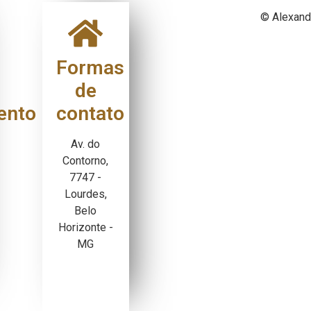
© Alexand
Formas
de
ento
contato
Av. do
Contorno,
7747 -
Lourdes,
Belo
Horizonte -
MG