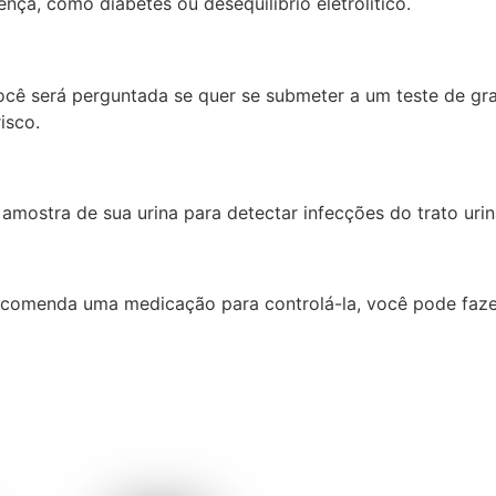
nça, como diabetes ou desequilíbrio eletrolítico.
ocê será perguntada se quer se submeter a um teste de grav
isco.
amostra de sua urina para detectar infecções do trato uri
ecomenda uma medicação para controlá-la, você pode fazer 