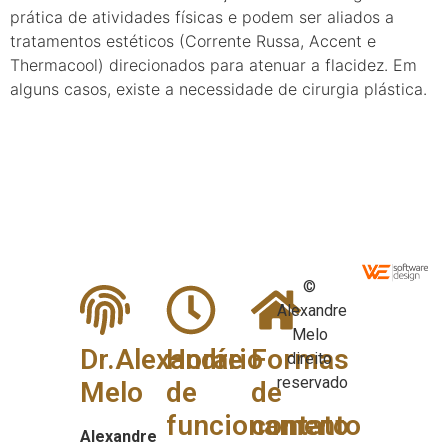
prática de atividades físicas e podem ser aliados a
tratamentos estéticos (Corrente Russa, Accent e
Thermacool) direcionados para atenuar a flacidez. Em
alguns casos, existe a necessidade de cirurgia plástica.
©
Alexandre
Melo
Dr.Alexandre
Horário
Formas
direito
reservado
Melo
de
de
funcionamento
contato
Alexandre