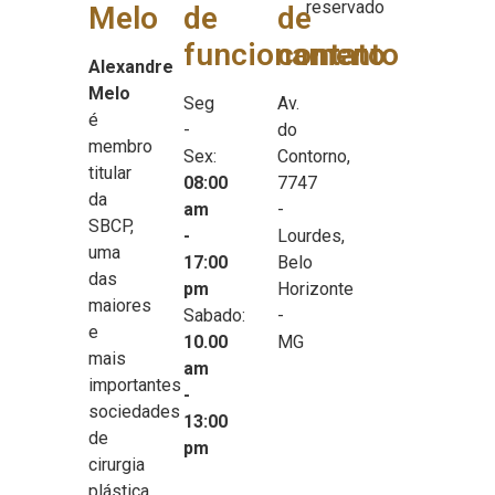
reservado
Melo
de
de
funcionamento
contato
Alexandre
Melo
Seg
Av.
é
-
do
membro
Sex:
Contorno,
titular
08:00
7747
da
am
-
SBCP,
-
Lourdes,
uma
17:00
Belo
das
pm
Horizonte
maiores
Sabado:
-
e
10.00
MG
mais
am
importantes
-
sociedades
13:00
de
pm
cirurgia
plástica