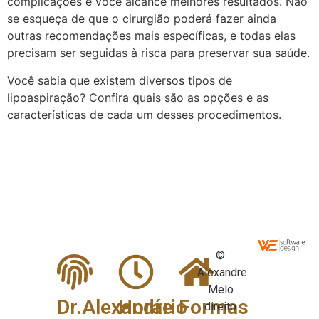
complicações e você alcance melhores resultados. Não
se esqueça de que o cirurgião poderá fazer ainda
outras recomendações mais específicas, e todas elas
precisam ser seguidas à risca para preservar sua saúde.
Você sabia que existem diversos tipos de
lipoaspiração? Confira quais são as opções e as
características de cada um desses procedimentos.
©
Alexandre
Melo
Dr.Alexandre
Horário
Formas
direito