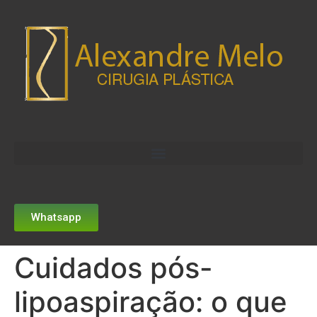
Whatsapp
Cuidados pós-
lipoaspiração: o que