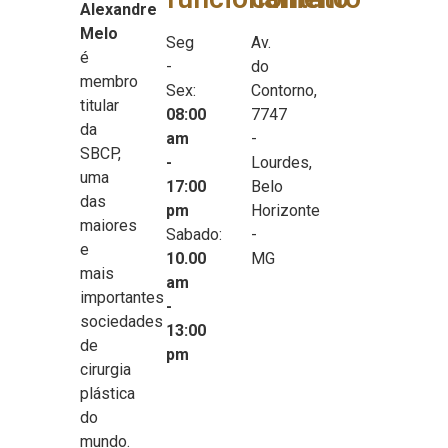
Alexandre
Melo
Seg
Av.
é
-
do
membro
Sex:
Contorno,
titular
08:00
7747
da
am
-
SBCP,
-
Lourdes,
uma
17:00
Belo
das
pm
Horizonte
maiores
Sabado:
-
e
10.00
MG
mais
am
importantes
-
sociedades
13:00
de
pm
cirurgia
plástica
do
mundo.