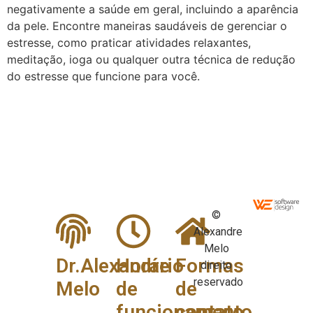
negativamente a saúde em geral, incluindo a aparência
da pele. Encontre maneiras saudáveis de gerenciar o
estresse, como praticar atividades relaxantes,
meditação, ioga ou qualquer outra técnica de redução
do estresse que funcione para você.
©
Alexandre
Melo
Dr.Alexandre
Horário
Formas
direito
reservado
Melo
de
de
funcionamento
contato