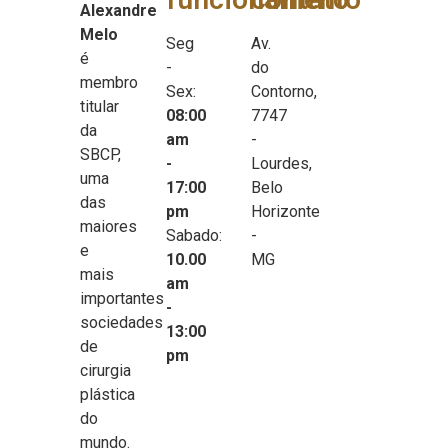
Alexandre
Melo
Seg
Av.
é
-
do
membro
Sex:
Contorno,
titular
08:00
7747
da
am
-
SBCP,
-
Lourdes,
uma
17:00
Belo
das
pm
Horizonte
maiores
Sabado:
-
e
10.00
MG
mais
am
importantes
-
sociedades
13:00
de
pm
cirurgia
plástica
do
mundo.