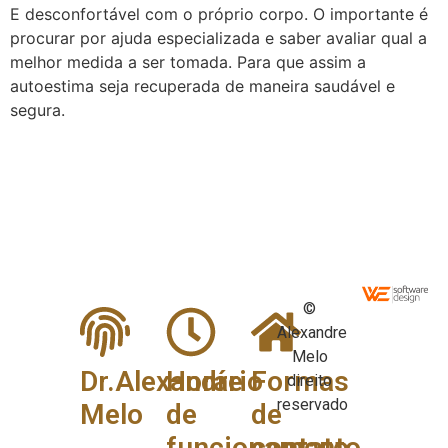
E desconfortável com o próprio corpo. O importante é
procurar por ajuda especializada e saber avaliar qual a
melhor medida a ser tomada. Para que assim a
autoestima seja recuperada de maneira saudável e
segura.
©
Alexandre
Melo
Dr.Alexandre
Horário
Formas
direito
reservado
Melo
de
de
funcionamento
contato