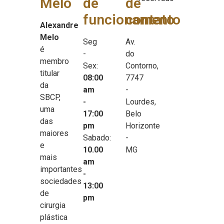
Melo
de
de
funcionamento
contato
Alexandre
Melo
Seg
Av.
é
-
do
membro
Sex:
Contorno,
titular
08:00
7747
da
am
-
SBCP,
-
Lourdes,
uma
17:00
Belo
das
pm
Horizonte
maiores
Sabado:
-
e
10.00
MG
mais
am
importantes
-
sociedades
13:00
de
pm
cirurgia
plástica