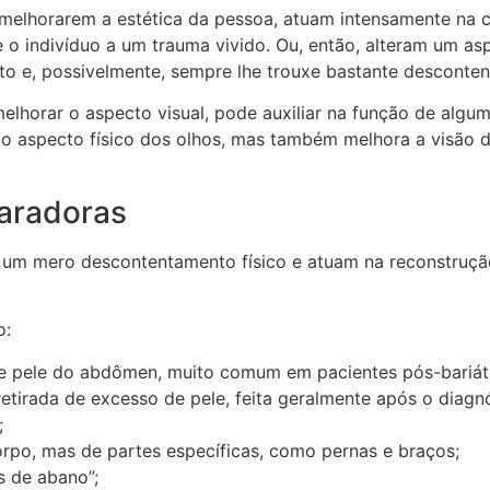
e melhorarem a estética da pessoa, atuam intensamente na 
e o indivíduo a um trauma vivido. Ou, então, alteram um asp
to e, possivelmente, sempre lhe trouxe bastante desconte
melhorar o aspecto visual, pode auxiliar na função de algu
r o aspecto físico dos olhos, mas também melhora a visão
paradoras
m um mero descontentamento físico e atuam na reconstruç
o:
de pele do abdômen, muito comum em pacientes pós-bariátr
tirada de excesso de pele, feita geralmente após o diag
;
orpo, mas de partes específicas, como pernas e braços;
s de abano”;