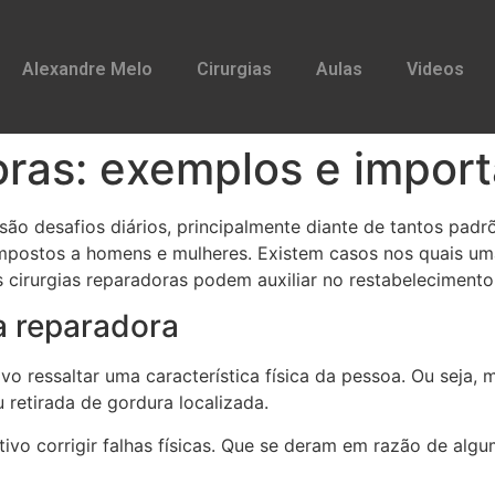
Alexandre Melo
Cirurgias
Aulas
Videos
oras: exemplos e impor
o desafios diários, principalmente diante de tantos padrõ
postos a homens e mulheres. Existem casos nos quais uma 
s cirurgias reparadoras podem auxiliar no restabelecimento
ia reparadora
ivo ressaltar uma característica física da pessoa. Ou seja
 retirada de gordura localizada.
vo corrigir falhas físicas. Que se deram em razão de algu