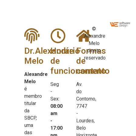
©
Alexandre
Melo
Dr.Alexandre
Horário
Formas
direito
reservado
Melo
de
de
funcionamento
contato
Alexandre
Melo
Seg
Av.
é
-
do
membro
Sex:
Contorno,
titular
08:00
7747
da
am
-
SBCP,
-
Lourdes,
uma
17:00
Belo
das
pm
Horizonte