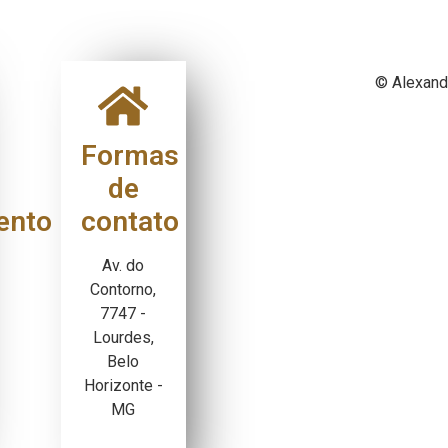
© Alexand
Formas
de
ento
contato
Av. do
Contorno,
7747 -
Lourdes,
Belo
Horizonte -
MG