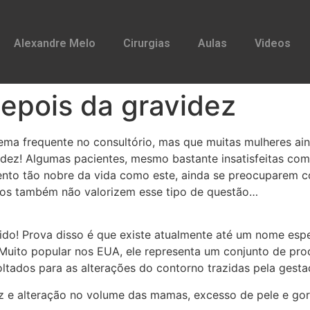
Alexandre Melo
Cirurgias
Aulas
Videos
depois da gravidez
ma frequente no consultório, mas que muitas mulheres ain
dez! Algumas pacientes, mesmo bastante insatisfeitas com
nto tão nobre da vida como este, ainda se preocuparem co
iros também não valorizem esse tipo de questão…
tido! Prova disso é que existe atualmente até um nome e
ito popular nos EUA, ele representa um conjunto de proce
ltados para as alterações do contorno trazidas pela gesta
ez e alteração no volume das mamas, excesso de pele e go