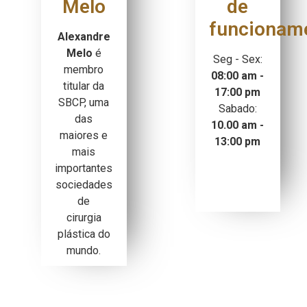
Melo
de
funcionam
Alexandre
Melo
é
Seg - Sex:
membro
08:00 am -
titular da
17:00 pm
SBCP, uma
Sabado:
das
10.00 am -
maiores e
13:00 pm
mais
importantes
sociedades
de
cirurgia
plástica do
mundo.