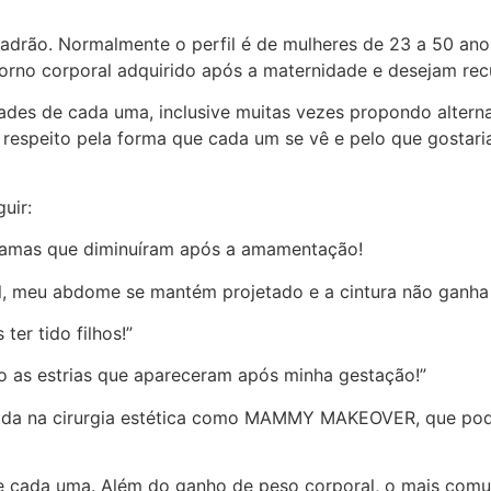
padrão. Normalmente o perfil é de mulheres de 23 a 50 an
orno corporal adquirido após a maternidade e desejam rec
ades de cada uma, inclusive muitas vezes propondo altern
 respeito pela forma que cada um se vê e pelo que gostari
uir:
 mamas que diminuíram após a amamentação!
al, meu abdome se mantém projetado e a cintura não ganha
er tido filhos!”
o as estrias que apareceram após minha gestação!”
ida na cirurgia estética como MAMMY MAKEOVER, que pode 
de cada uma. Além do ganho de peso corporal, o mais com