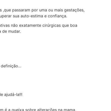
os ,que passaram por uma ou mais gestações,
uperar sua auto-estima e confiança.
ativas não exatamente cirúrgicas que boa
a de mudar.
 definição…
ajudá-la!!!
um é a queixa sobre alterações na mama,