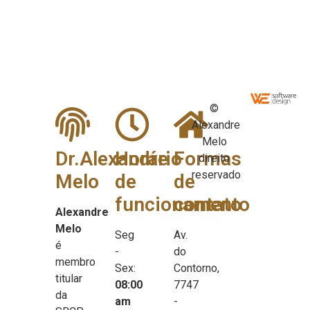
©
Alexandre
Melo
Dr.Alexandre
Horário
Formas
direito
reservado
Melo
de
de
funcionamento
contato
Alexandre
Melo
Seg
Av.
é
-
do
membro
Sex:
Contorno,
titular
08:00
7747
da
am
-