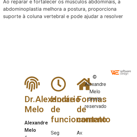
Ao reparar e fortalecer os músculos abdominais, a
abdominoplastia melhora a postura, proporciona
suporte à coluna vertebral e pode ajudar a resolver
©
Alexandre
Melo
Dr.Alexandre
Horário
Formas
direito
reservado
Melo
de
de
funcionamento
contato
Alexandre
Melo
Seg
Av.