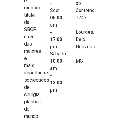
é
-
do
membro
Sex:
Contorno,
titular
08:00
7747
da
am
-
SBCP,
-
Lourdes,
uma
17:00
Belo
das
pm
Horizonte
maiores
Sabado:
-
e
10.00
MG
mais
am
importantes
-
sociedades
13:00
de
pm
cirurgia
plástica
do
mundo.