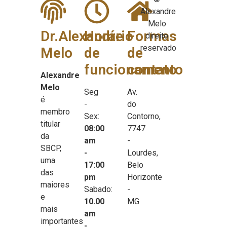
Alexandre
Melo
Dr.Alexandre
Horário
Formas
direito
reservado
Melo
de
de
funcionamento
contato
Alexandre
Melo
Seg
Av.
é
-
do
membro
Sex:
Contorno,
titular
08:00
7747
da
am
-
SBCP,
-
Lourdes,
uma
17:00
Belo
das
pm
Horizonte
maiores
Sabado:
-
e
10.00
MG
mais
am
importantes
-