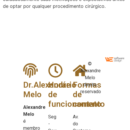
de optar por qualquer procedimento cirúrgico.
©
Alexandre
Melo
Dr.Alexandre
Horário
Formas
direito
reservado
Melo
de
de
funcionamento
contato
Alexandre
Melo
Seg
Av.
é
-
do
membro