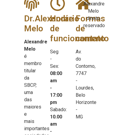
Alexandre
Melo
Dr.Alexandre
Horário
Formas
direito
reservado
Melo
de
de
funcionamento
contato
Alexandre
Melo
Seg
Av.
é
-
do
membro
Sex:
Contorno,
titular
08:00
7747
da
am
-
SBCP,
-
Lourdes,
uma
17:00
Belo
das
pm
Horizonte
maiores
Sabado:
-
e
10.00
MG
mais
am
importantes
-