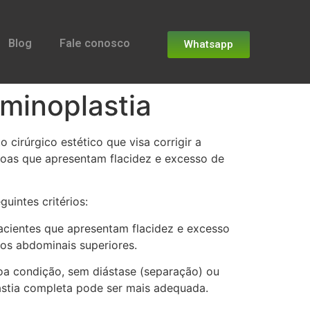
Blog
Fale conosco
Whatsapp
ominoplastia
cirúrgico estético que visa corrigir a
ssoas que apresentam flacidez e excesso de
intes critérios:
pacientes que apresentam flacidez e excesso
os abdominais superiores.
oa condição, sem diástase (separação) ou
astia completa pode ser mais adequada.