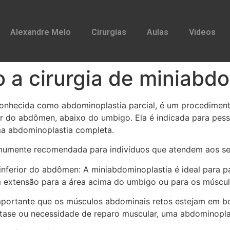
Alexandre Melo
Cirurgias
Aulas
Videos
 a cirurgia de miniabd
nhecida como abdominoplastia parcial, é um procedimento 
rior do abdômen, abaixo do umbigo. Ela é indicada para pe
ma abdominoplastia completa.
mumente recomendada para indivíduos que atendem aos segu
 inferior do abdômen: A miniabdominoplastia é ideal para 
 extensão para a área acima do umbigo ou para os múscul
mportante que os músculos abdominais retos estejam em b
ástase ou necessidade de reparo muscular, uma abdominopl