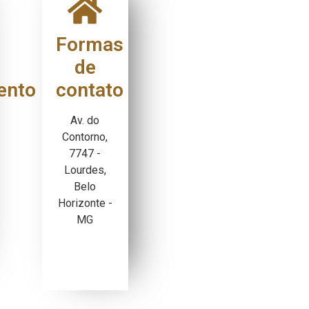
Formas
de
ento
contato
Av. do
Contorno,
7747 -
Lourdes,
Belo
Horizonte -
MG