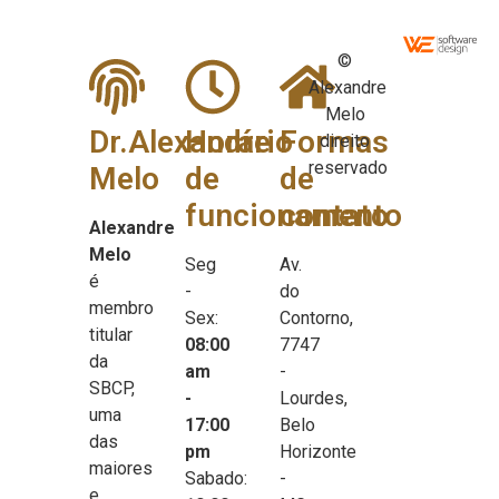
©
Alexandre
Melo
Dr.Alexandre
Horário
Formas
direito
reservado
Melo
de
de
funcionamento
contato
Alexandre
Melo
Seg
Av.
é
-
do
membro
Sex:
Contorno,
titular
08:00
7747
da
am
-
SBCP,
-
Lourdes,
uma
17:00
Belo
das
pm
Horizonte
maiores
Sabado:
-
e