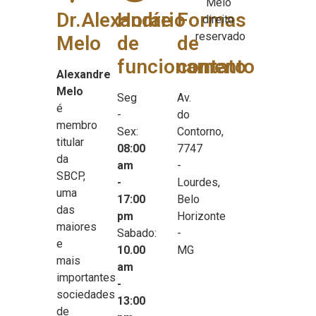
Melo
Dr.Alexandre
Horário
Formas
direito
reservado
Melo
de
de
funcionamento
contato
Alexandre
Melo
Seg
Av.
é
-
do
membro
Sex:
Contorno,
titular
08:00
7747
da
am
-
SBCP,
-
Lourdes,
uma
17:00
Belo
das
pm
Horizonte
maiores
Sabado:
-
e
10.00
MG
mais
am
importantes
-
sociedades
13:00
de